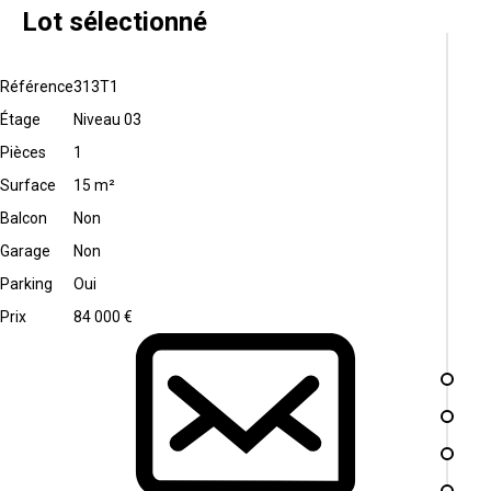
Lot sélectionné
Référence
313T1
Étage
Niveau 03
Pièces
1
Surface
15 m²
Balcon
Non
Garage
Non
Parking
Oui
Prix
84 000 €