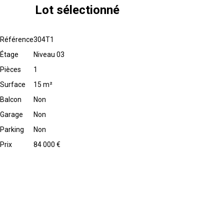
Lot sélectionné
Référence
304T1
Étage
Niveau 03
Pièces
1
Surface
15 m²
Balcon
Non
Garage
Non
Parking
Non
Prix
84 000 €