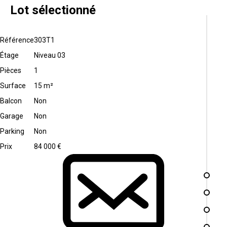
Lot sélectionné
Référence
303T1
Étage
Niveau 03
Pièces
1
Surface
15 m²
Balcon
Non
Garage
Non
Parking
Non
Prix
84 000 €