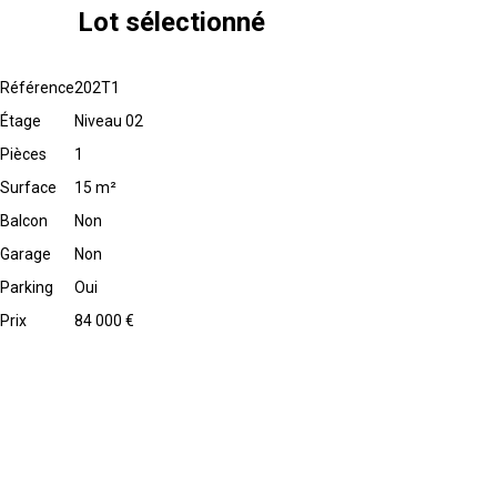
Lot sélectionné
Référence
202T1
Étage
Niveau 02
Pièces
1
Surface
15 m²
Balcon
Non
Garage
Non
Parking
Oui
Prix
84 000 €