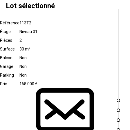
Lot sélectionné
Référence
113T2
Étage
Niveau 01
Pièces
2
Surface
30 m²
Balcon
Non
Garage
Non
Parking
Non
Prix
168 000 €