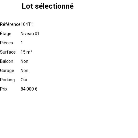
Lot sélectionné
Référence
104T1
Étage
Niveau 01
Pièces
1
Surface
15 m²
Balcon
Non
Garage
Non
Parking
Oui
Prix
84 000 €